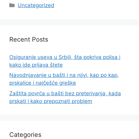
Categories
Uncategorized
Recent Posts
Osiguranje useva u Srbiji, šta pokriva polisa i
kako ide prijava štete
Navodnjavanje u bašti i na njivi, kap po kap,
prskalice i najčešće greške
Zaštita povrća u bašti bez preterivanja, kada
prskati i kako prepoznati problem
Categories