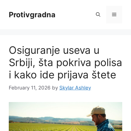
Skip
to
Protivgradna
Menu
content
Osiguranje useva u
Srbiji, šta pokriva polisa
i kako ide prijava štete
February 11, 2026
by
Skylar Ashley